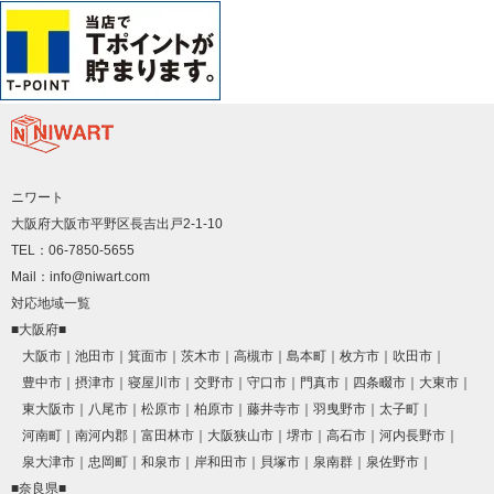
ニワート
大阪府大阪市平野区長吉出戸2-1-10
TEL：06-7850-5655
Mail：info@niwart.com
対応地域一覧
■大阪府■
大阪市
池田市
箕面市
茨木市
高槻市
島本町
枚方市
吹田市
豊中市
摂津市
寝屋川市
交野市
守口市
門真市
四条畷市
大東市
東大阪市
八尾市
松原市
柏原市
藤井寺市
羽曳野市
太子町
河南町
南河内郡
富田林市
大阪狭山市
堺市
高石市
河内長野市
泉大津市
忠岡町
和泉市
岸和田市
貝塚市
泉南群
泉佐野市
■奈良県■