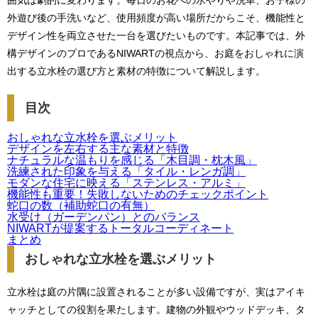
囲気は劇的に変わります。毎日のお花への水やりや洗車、お子様の
外遊び後の手洗いなど、使用頻度が高い場所だからこそ、機能性と
デザイン性を両立させた一台を選びたいものです。本記事では、外
構デザインのプロであるNIWARTの視点から、お庭をおしゃれに演
出する立水栓の選び方と素材の特徴について解説します。
目次
おしゃれな立水栓を選ぶメリット
デザインを左右する主な素材と特徴
ナチュラルな温もりを感じる「木目調・枕木風」
洗練された印象を与える「タイル・レンガ調」
モダンな住宅に映える「ステンレス・アルミ」
機能性も重要！失敗しないためのチェックポイント
蛇口の数（補助蛇口の有無）
水受け（ガーデンパン）とのバランス
NIWARTが提案するトータルコーディネート
まとめ
おしゃれな立水栓を選ぶメリット
立水栓は庭の片隅に設置されることが多い設備ですが、実はアイキ
ャッチとしての役割を果たします。建物の外観やウッドデッキ、タ