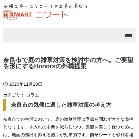
メニ
奈良市で庭の雑草対策を検討中の方へ。ご要望
を形にするHonorsの外構提案
2020年11月19日
カテゴリ： コラム
奈良市の気候に適した雑草対策の考え方
奈良市での生活において、庭の雑草管理は季節を問わず大きな負担
となります。手入れの手間を減らしつつ、景観を美しく保つために
は、地面の露出を抑える施工が効果的です。防草シートと砂利を組