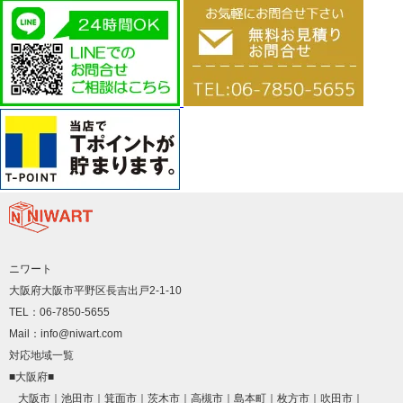
ニワート
大阪府大阪市平野区長吉出戸2-1-10
TEL：06-7850-5655
Mail：info@niwart.com
対応地域一覧
■大阪府■
大阪市
池田市
箕面市
茨木市
高槻市
島本町
枚方市
吹田市