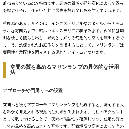
兼ね備えているのが特徴です。真鍮の質感が経年変化によって深み
を増す様子は、住まいと共に歴史を刻む楽しみを与えてくれます。
重厚感のあるデザインは、インダストリアルなスタイルからナチュ
ラルな雰囲気まで、幅広いエクステリアに馴染みます。夜間には周
囲を優しく照らし出し、昼間とは異なる幻想的な空間を演出するで
しょう。洗練されたお庭作りを目指す方にとって、マリンランプは
実用性と意匠性を両立させる優れたアイテムとなります。
空間の質を高めるマリンランプの具体的な活用
法
アプローチや門周りへの設置
玄関へと続くアプローチにマリンランプを配置すると、帰宅する人
を温かく迎え入れる視覚的な効果が生まれます。門柱のアクセント
として取り付けることで、夜間の視認性を確保しつつ、住宅の顔と
しての風格を高めることが可能です。配置場所や高さによって光の