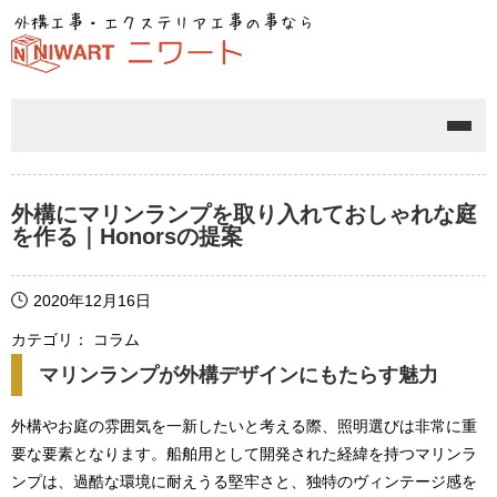
メニ
外構にマリンランプを取り入れておしゃれな庭
を作る｜Honorsの提案
2020年12月16日
カテゴリ： コラム
マリンランプが外構デザインにもたらす魅力
外構やお庭の雰囲気を一新したいと考える際、照明選びは非常に重
要な要素となります。船舶用として開発された経緯を持つマリンラ
ンプは、過酷な環境に耐えうる堅牢さと、独特のヴィンテージ感を