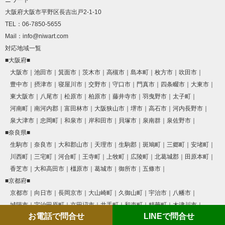
大阪府大阪市平野区長吉出戸2-1-10
TEL：06-7850-5655
Mail：info@niwart.com
対応地域一覧
■大阪府■
大阪市
池田市
箕面市
茨木市
高槻市
島本町
枚方市
吹田市
豊中市
摂津市
寝屋川市
交野市
守口市
門真市
四条畷市
大東市
東大阪市
八尾市
松原市
柏原市
藤井寺市
羽曳野市
太子町
河南町
南河内郡
富田林市
大阪狭山市
堺市
高石市
河内長野市
泉大津市
忠岡町
和泉市
岸和田市
貝塚市
泉南群
泉佐野市
■奈良県■
生駒市
奈良市
大和郡山市
天理市
生駒郡
斑鳩町
三郷町
安堵町
川西町
三宅町
河合町
王寺町
上牧町
広陵町
北葛城郡
田原本町
香芝市
大和高田市
橿原市
葛城市
御所市
五條市
■京都府■
京都市
向日市
長岡京市
大山崎町
久御山町
宇治市
八幡市
城陽市
宇治田原町
京田辺市
井手町
和束町
精華町
木津川市
お電話で問合せ
LINEで問合せ
笠置町
南山城村